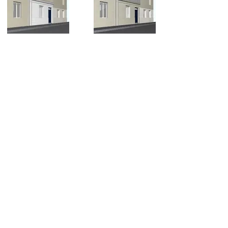
Surélévation d'une échoppe au Bouscat
Budget : 140 000€